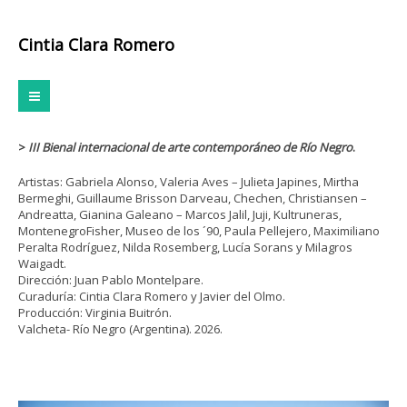
Cintia Clara Romero
>
III Bienal internacional de arte contemporáneo de Río Negro
.
Artistas: Gabriela Alonso, Valeria Aves – Julieta Japines, Mirtha
Bermeghi, Guillaume Brisson Darveau, Chechen, Christiansen –
Andreatta, Gianina Galeano – Marcos Jalil, Juji, Kultruneras,
MontenegroFisher, Museo de los ´90, Paula Pellejero, Maximiliano
Peralta Rodríguez, Nilda Rosemberg, Lucía Sorans y Milagros
Waigadt.
Dirección: Juan Pablo Montelpare.
Curaduría: Cintia Clara Romero y Javier del Olmo.
Producción: Virginia Buitrón.
Valcheta- Río Negro (Argentina). 2026.