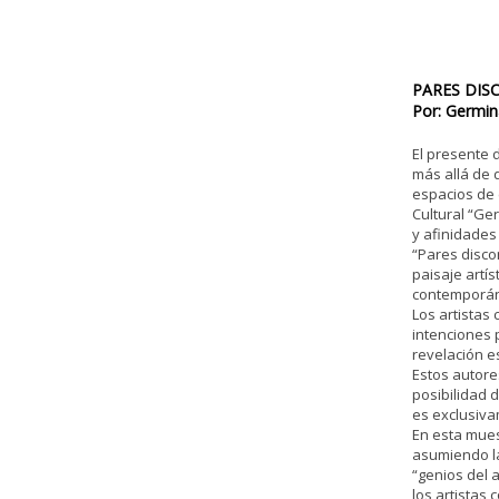
La lejanía elegida
.
Entrever un imaginario
Los nómades inmóviles
PARES DIS
Por: Germi
El presente d
más allá de
espacios de 
Cultural “Ge
y afinidades 
“Pares disco
paisaje artís
contemporá
Los artistas
intenciones 
revelación es
Estos autore
posibilidad d
es exclusiva
En esta mues
asumiendo la
“genios del 
los artistas