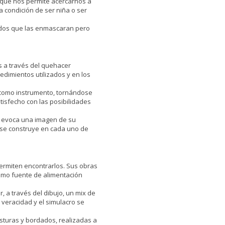
n que nos permite acercarnos a
 condición de ser niña o ser
cidos que las enmascaran pero
s a través del quehacer
cedimientos utilizados y en los
a como instrumento, tornándose
tisfecho con las posibilidades
a, evoca una imagen de su
 se construye en cada uno de
ermiten encontrarlos. Sus obras
 como fuente de alimentación
, a través del dibujo, un mix de
veracidad y el simulacro se
osturas y bordados, realizadas a