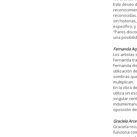
Este deseo d
reconocimien
reconocidas.
sin historia
específico, 
“Pares disco
una posibili
Fernanda Aqu
Los artistas
Fernanda tra
Fernanda dis
utilización 
sombras que 
multiplican.
En la obra de
utiliza un e
singular cent
indumentaria
oposición de 
Graciela Arce 
Graciela rec
funciona com