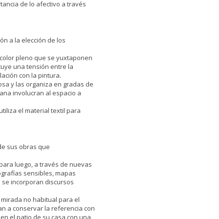
tancia de lo afectivo a través
ión a la elección de los
e color pleno que se yuxtaponen
uye una tensión entre la
lación con la pintura.
osa y las organiza en gradas de
lana involucran al espacio a
liza el material textil para
 de sus obras que
l para luego, a través de nuevas
tografías sensibles, mapas
 se incorporan discursos
a mirada no habitual para el
san a conservar la referencia con
en el patio de su casa con una