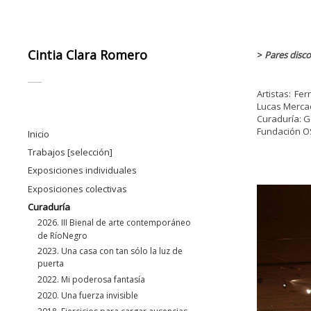
Cintia Clara Romero
>
Pares disc
Artistas: Fe
Lucas Mercad
Curaduría: 
Fundación OS
Inicio
Trabajos [selección]
.
Coreografía inestable para una sincronía
Exposiciones individuales
fugaz
2024. Miración
Exposiciones colectivas
Ejercicios públicos
2015. Cuerpo de intenciones
2025. Salón Anual Nacional de Santa Fe
Curaduría
Sala de prácticas
2013. Entre la decepción y la esperanza
2025. Selección Caillet Bois
2026. III Bienal de arte contemporáneo
Formas de acción
2011. La persistencia del deseo
de RíoNegro
2023. Cuando la casa se quema.
Sobreexposición
Videoperformance
Bienalsur
2009. Elijo mi propia aventura
2023. Una casa con tan sólo la luz de
Fotografía
puerta
2023. La mirada caminante. Bienalsur
2022. Mi poderosa fantasía
2022. 99º Salón Nacional de Santa Fe
2020. Una fuerza invisible
2022. Las olas del deseo