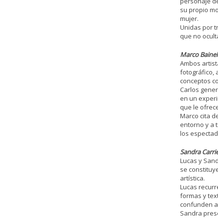
personaje de
su propio mo
mujer.
Unidas por t
que no ocult
Marco Bainell
Ambos artist
fotográfico, 
conceptos c
Carlos gener
en un experi
que le ofrec
Marco cita d
entorno y a 
los espectad
Sandra Carrie
Lucas y Sand
se constituy
artística.
Lucas recurr
formas y tex
confunden a 
Sandra prese