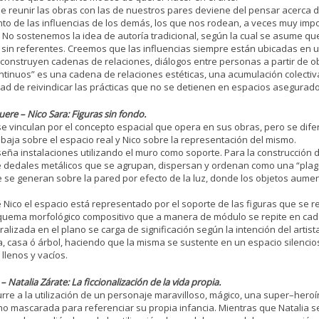
e reunir las obras con las de nuestros pares deviene del pensar acerca de
to de las influencias de los demás, los que nos rodean, a veces muy imp
 No sostenemos la idea de autoría tradicional, según la cual se asume que
s, sin referentes. Creemos que las influencias siempre están ubicadas en 
y construyen cadenas de relaciones, diálogos entre personas a partir de o
ntinuos” es una cadena de relaciones estéticas, una acumulación colectiv
dad de reivindicar las prácticas que no se detienen en espacios asegurado
ere – Nico Sara: Figuras sin fondo.
 se vinculan por el concepto espacial que opera en sus obras, pero se dif
baja sobre el espacio real y Nico sobre la representación del mismo.
eña instalaciones utilizando el muro como soporte. Para la construcción d
de dedales metálicos que se agrupan, dispersan y ordenan como una “plaga
se generan sobre la pared por efecto de la luz, donde los objetos aument
 Nico el espacio está representado por el soporte de las figuras que se rec
squema morfológico compositivo que a manera de módulo se repite en cad
ralizada en el plano se carga de significación según la intención del artis
, casa ó árbol, haciendo que la misma se sustente en un espacio silencio
llenos y vacíos.
– Natalia Zárate: La ficcionalización de la vida propia.
urre a la utilización de un personaje maravilloso, mágico, una super–heroín
o mascarada para referenciar su propia infancia. Mientras que Natalia se