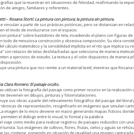
ografías que la muestran en situaciones de felicidad, reafirmando la impor
ión de amigos, familiares y referentes.
ti – Rosana Storti: La pintura con pintura; la pintura sin pintura.
se vinculan a partir de sus prácticas pictóricas, pero se distancian en relac
 en el modo de involucrarse con el espacio.
“con pintura” sobre bastidores de tela, invadiendo el plano con figuras d
 todo de minuciosa construcción y obsesiva composición. Su obra constit
el cálculo matemático y la sensibilidad implícita en el rito que implica su re
a” con retazos de telas deshilachadas que selecciona de manera meticul
miten a ejercicios de estudio. La textura y el color dispuestos de manera p
 disposición.
ye una pintura que nos remite a un material textil, mientras que Rosana uti
ia Clara Romero: El paisaje oculto.
as utilizan la fotografía del paisaje como primer recurso en la realización
te devienen en dibujos, pinturas y fotoinstalaciones.
uye sus obras a partir del relevamiento fotográfico del paisaje del litora
y técnicas de representación, resignificarlo en imágenes que simulan car
La imagen de lo micro deviene en macro generando mapas ficticios donde
permiten el diálogo entre lo visual, lo formal y la palabra.
a el viaje como medio para realizar registros de paisajes reducidos con un
l turista. Sus imágenes de cultivos, flores, frutas, cielos y aguas se rehú
ue las contiene, poniendo en situación de igualdad una imagen capturada 