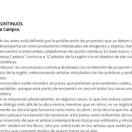
CONTINUOS.
na Campos.
e las artes está definido por la proliferación de proyectos que se deben a 
 desempeñarse como productores individuales de imágenes y objetos, h
encuentro e intercambio, plataformas de acción colectiva. En este marco
rmina Campos” convoca a 12 artistas de la región con el objetivo de dar cu
estéticas.
ntinuos” es una muestra colectiva diseñada con la intención de proponer 
tico de la región, seleccionando artistas vinculados con las prácticas y pr
neo.
 convocados están reunidos en pares que plantean acercamientos sutile
paralelas, aunque este punto de encuentro no sea en todos los casos un
tética.
s se relacionan afectivamente, en algunos casos, lo que nos induce a pen
e diálogo más allá de la obra misma; mientras que en otros, no se registra
mente su obra la que funciona como nexo, es decir, es la obra la que los a
tra subyace la intención de reconocer a los pares como referentes de nue
 convicción de que el artista contemporáneo busca sus estímulos y víncul
arte” citados en los libros, sino por sobre todo en los artistas que están 
 con los que comparte modos de querer hacer en el arte.