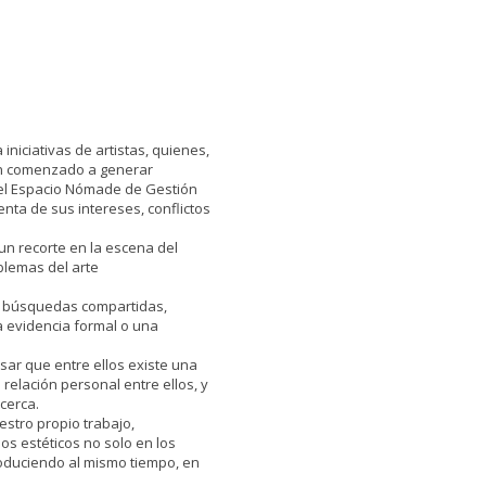
iniciativas de artistas, quienes,
an comenzado a generar
, el Espacio Nómade de Gestión
enta de sus intereses, conflictos
un recorte en la escena del
oblemas del arte
s, búsquedas compartidas,
a evidencia formal o una
sar que entre ellos existe una
 relación personal entre ellos, y
cerca.
stro propio trabajo,
os estéticos no solo en los
produciendo al mismo tiempo, en