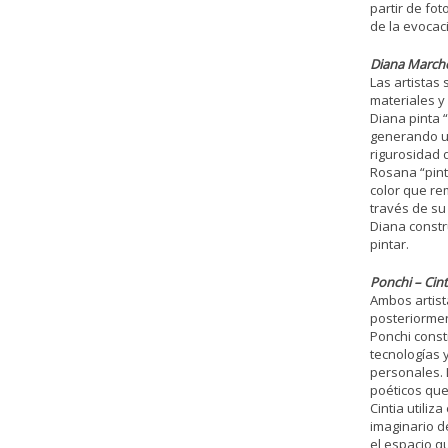
partir de fot
de la evocac
Diana Marchet
Las artistas 
materiales y
Diana pinta 
generando un
rigurosidad d
Rosana “pint
color que re
través de su
Diana constru
pintar.
Ponchi – Cint
Ambos artist
posteriormen
Ponchi constr
tecnologías 
personales. 
poéticos que 
Cintia utiliz
imaginario de
el espacio q