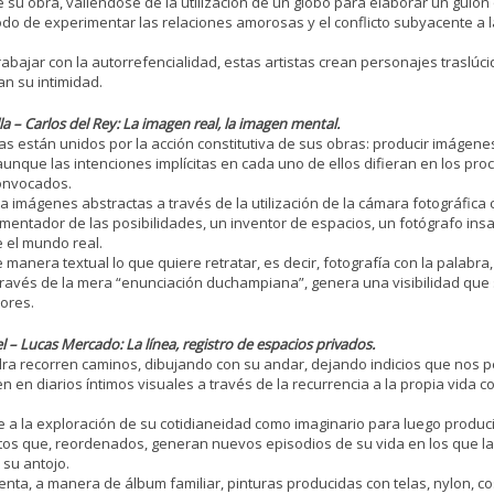
 su obra, valiéndose de la utilización de un globo para elaborar un guió
do de experimentar las relaciones amorosas y el conflicto subyacente a la
rabajar con la autorrefencialidad, estas artistas crean personajes traslú
an su intimidad.
a – Carlos del Rey: La imagen real, la imagen mental.
as están unidos por la acción constitutiva de sus obras: producir imágene
aunque las intenciones implícitas en cada uno de ellos difieran en los pro
onvocados.
a imágenes abstractas a través de la utilización de la cámara fotográfic
mentador de las posibilidades, un inventor de espacios, un fotógrafo insa
e el mundo real.
e manera textual lo que quiere retratar, es decir, fotografía con la palabr
través de la mera “enunciación duchampiana”, genera una visibilidad que
ores.
l – Lucas Mercado: La línea, registro de espacios privados.
ra recorren caminos, dibujando con su andar, dejando indicios que nos p
en en diarios íntimos visuales a través de la recurrencia a la propia vida
e a la exploración de su cotidianeidad como imaginario para luego producir
tos que, reordenados, generan nuevos episodios de su vida en los que la 
su antojo.
nta, a manera de álbum familiar, pinturas producidas con telas, nylon, c