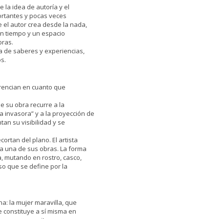
 la idea de autoría y el
ortantes y pocas veces
 el autor crea desde la nada,
un tiempo y un espacio
bras.
a de saberes y experiencias,
s.
erencian en cuanto que
e su obra recurre a la
 invasora” y a la proyección de
an su visibilidad y se
ortan del plano. El artista
a una de sus obras. La forma
ta, mutando en rostro, casco,
so que se define por la
a: la mujer maravilla, que
 constituye a sí misma en